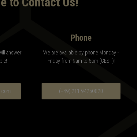
e to Contact Us!
Phone
will answer
We are available by phone Monday -
ble!
Friday from 9am to 5pm (CEST)
!
s.com
(+49) 211 94250820