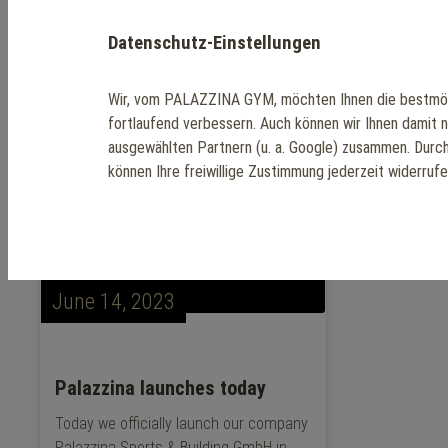
Datenschutz-Einstellungen
News about Us and 
Wir, vom PALAZZINA GYM, möchten Ihnen die bestmög
fortlaufend verbessern. Auch können wir Ihnen damit 
ausgewählten Partnern (u. a. Google) zusammen. Durc
können Ihre freiwillige Zustimmung jederzeit widerruf
June 14, 2023
Palazzina launches today
Today we officially launch our company
Palazzina Sports & Building GmbH in