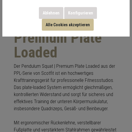
Ablehnen
Konfigurieren
Pendulum Squat |
Alle Cookies akzeptieren
Premium Plate
Loaded
Der Pendulum Squat | Premium Plate Loaded aus der
PPL-Serie von Scotfit ist ein hochwertiges
Krafttrainingsgerät für professionelle Fitnessstudios.
Das plate-loaded System ermöglicht gleichmäßigen,
kontrollierten Widerstand und sorgt für sicheres und
effektives Training der unteren Körpermuskulatur,
insbesondere Quadrizeps, Gesäß- und Beinbeuger.
Mit ergonomischer Rückenlehne, verstellbarer
Fußplatte und verstärktem Stahlrahmen gewährleistet