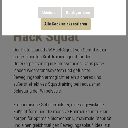
Ablehnen
Konfigurieren
Plate Loaded JW
Alle Cookies akzeptieren
Hack Squat
Der Plate Loaded JW Hack Squat von Scotfit ist ein
professionelles Krafttrainingsgerät für das
Unterkörpertraining in Fitnessstudios. Dank plate-
loaded Widerstandssystem und geführter
Bewegungsbahn ermöglicht er ein sicheres und
äußerst effektives Squattraining bei reduzierter
Belastung der Wirbelsäule.
Ergonomische Schulterpolster, eine angewinkelte
Fußplattform und die massive Rahmenkonstruktion
sorgen für optimale Biomechanik, maximale Stabilität
und einen gleichmäßigen Bewegungsablauf. Ideal zur