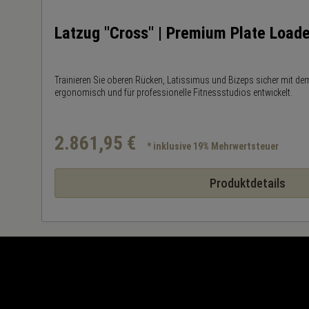
Latzug "Cross" | Premium Plate Load
 –
Trainieren Sie oberen Rücken, Latissimus und Bizeps sicher mit dem
ergonomisch und für professionelle Fitnessstudios entwickelt.
2.861,95 €
* inklusive 19% Mehrwertsteuer
Produktdetails