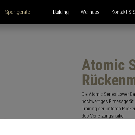
Sportgeräte
Building
Wellness
Kontakt & 
ina Home Performance
enlösungen
ahrung
oom
Kraftgeräte
Presse
Standorte
Atomic S
ernehmen
s
Pressemitteilung
ls
t Monitor
Pressespiegel
Rückenm
ping
ine
ekte
Die Atomic Series Lower Bac
hochwertiges Fitnessgerät f
Training der unteren Rücken
das Verletzungsrisiko.
Mit ergonomischem Sitz, ge