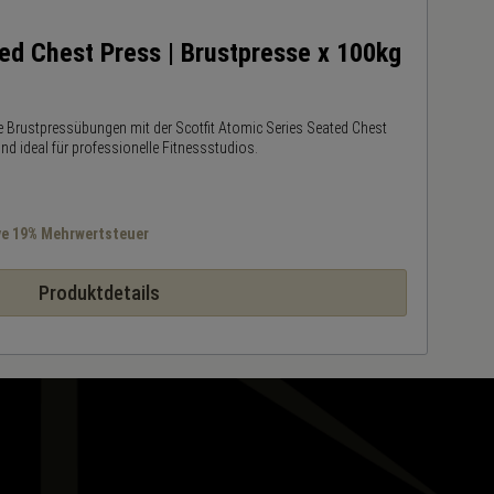
ed Chest Press | Brustpresse x 100kg
D
te Brustpressübungen mit der Scotfit Atomic Series Seated Chest
E
d ideal für professionelle Fitnessstudios.
ko
ive 19% Mehrwertsteuer
Produktdetails