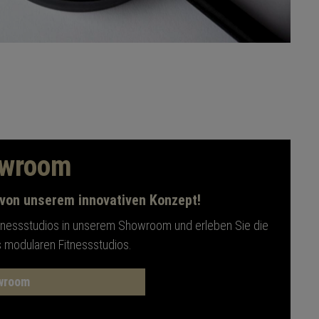
owroom
 von unserem innovativen Konzept!
itnessstudios in unserem Showroom und erleben Sie die
s modularen Fitnessstudios.
wroom