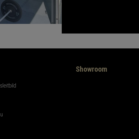
Showroom
leitbild
au