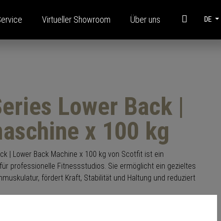
Service
Virtueller Showroom
Über uns
DE
Informationen
Stahlmodulbau
eries Lower Back |
Broschüren
FAQ
aschine x 100 kg
Finanzierung
Corporate Videos
k | Lower Back Machine x 100 kg von Scotfit ist ein
ür professionelle Fitnessstudios. Sie ermöglicht ein gezieltes
Glossar
muskulatur, fördert Kraft, Stabilität und Haltung und reduziert
polstertem Halt und verstellbarem Gewichtsstapel sorgt sie