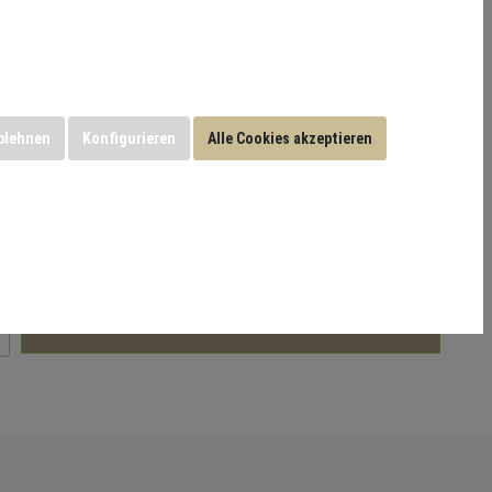
tabilität bei jeder Übung. Ideal für professionelle Workouts
bH
blehnen
Konfigurieren
Alle Cookies akzeptieren
inklusive
19%
In den Warenkorb