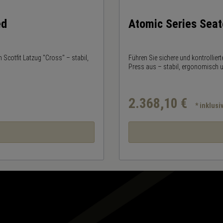
ed
Atomic Series Seat
 Scotfit Latzug "Cross" – stabil,
Führen Sie sichere und kontrollier
Press aus – stabil, ergonomisch un
2.368,10 €
* inklus