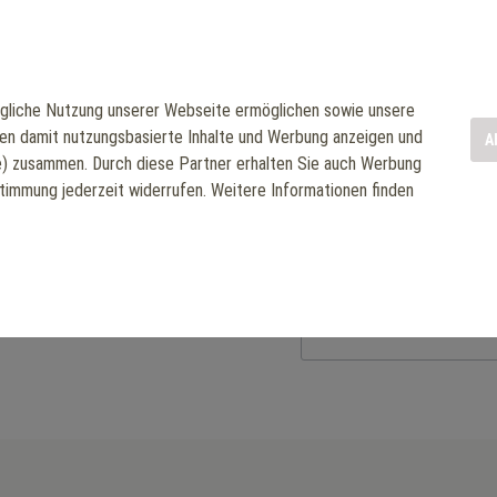
für maximalen Komfort und S
im Fitnessstudio.
Hersteller: Scotfit Gm
liche Nutzung unserer Webseite ermöglichen sowie unsere
nen damit nutzungsbasierte Inhalte und Werbung anzeigen und
A
2.362,15 €
le) zusammen. Durch diese Partner erhalten Sie auch Werbung
stimmung jederzeit widerrufen. Weitere Informationen finden
Mehrwertsteuer