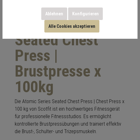
Ablehnen
Konfigurieren
Atomic Series
Alle Cookies akzeptieren
Seated Chest
Press |
Brustpresse x
100kg
Die Atomic Series Seated Chest Press | Chest Press x
100 kg von Scotfit ist ein hochwertiges Fitnessgerät
für professionelle Fitnessstudios. Es ermöglicht
kontrollierte Brustpressübungen und trainiert effektiv
die Brust-, Schulter- und Trizepsmuskeln.