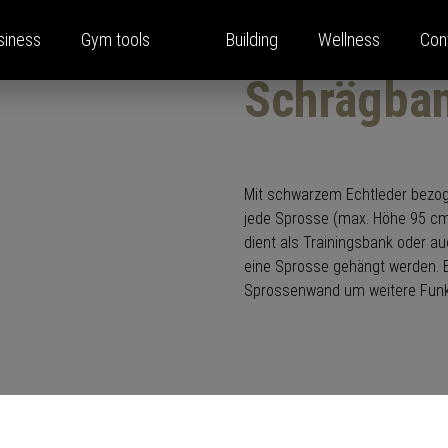
siness
Gym tools
Building
Wellness
Con
Schrägban
ina Home Performance
y solutions
e
oom
Strength training equipmen
Press
Locations
Mit schwarzem Echtleder bezoge
pany
s
Press releases
jede Sprosse (max. Höhe 95 cm)
dient als Trainingsbank oder a
ls
et monitor
Press announcements
eine Sprosse gehängt werden. E
ping
Sprossenwand um weitere Funk
bs
ects