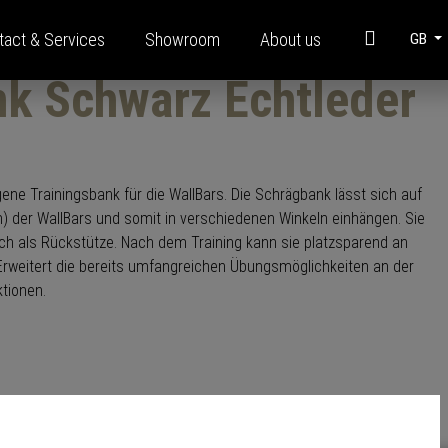
tact & Services
Showroom
About us
GB
k Schwarz Echtleder
t
Information
Modular steel construction
ne Trainingsbank für die WallBars. Die Schrägbank lässt sich auf
Brochures
 der WallBars und somit in verschiedenen Winkeln einhängen. Sie
uch als Rückstütze. Nach dem Training kann sie platzsparend an
FAQ
rweitert die bereits umfangreichen Übungsmöglichkeiten an der
Funding
tionen.
Corporate Videos
Glossary