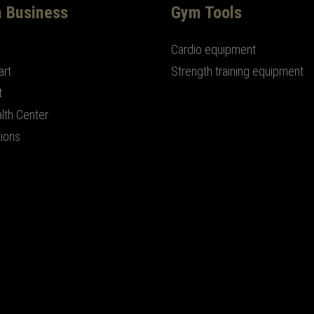
a Business
Gym Tools
Cardio equipment
art
Strength training equipment
t
lth Center
tions