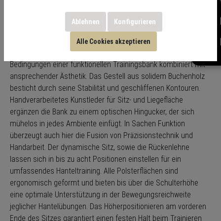
Kunstleder schwarz
Ablehnen
Konfigurieren
Alle Cookies akzeptieren
Die NOHRD WeightBench Hanteltrainingsbank erfüllt alle
Bedingungen einer funktionellen Trainingsbank kombiniert mit
ansprechender Ästhetik. Das Gestell aus solidem Buchenholz
besticht durch seine Stabilität und geschliffenen Kontouren.
Handverarbeitetes Kunstleder für Sitz- und Liegefläche
ergänzen die Bank zu einem optischen Hingucker, der sich
mühelos in jedes Ambiente einfügt. In Sachen Funktion
überzeugt auch hier die Fusion von Präzisionstechnik und
Handarbeit. Der dynamische Sitz, sowie die Rückenlehne
lassen sich in bis zu acht Positionen einstellen für ein
umfassendes Hanteltraining. Alle Polsterflächen sind
ergonomisch geformt und bieten bis über die Schulterhöhe
eine optimale Unterstützung in der Bewegungsreichweite
jeglicher Hantelübungen. Das Höherpositionieren am vorderen
Ende des Sitzes garantiert einen festen Halt beim Trainieren