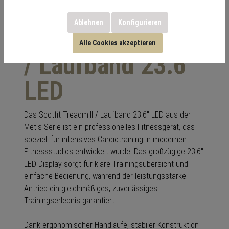
Ablehnen
Konfigurieren
Scotfit Treadmill
Alle Cookies akzeptieren
/ Laufband 23.6"
LED
Das Scotfit Treadmill / Laufband 23.6" LED aus der
Metis Serie ist ein professionelles Fitnessgerät, das
speziell für intensives Cardiotraining in modernen
Fitnessstudios entwickelt wurde. Das großzügige 23.6"
LED-Display sorgt für klare Trainingsübersicht und
einfache Bedienung, während der leistungsstarke
Antrieb ein gleichmäßiges, zuverlässiges
Trainingserlebnis garantiert.
Dank ergonomischer Handläufe, stabiler Konstruktion