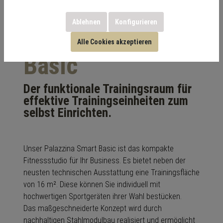
Ablehnen
Konfigurieren
Palazzina Smart
Alle Cookies akzeptieren
Basic
Der funktionale Trainingsraum für
effektive Trainingseinheiten zum
selbst Einrichten.
Unser Palazzina Smart Basic ist das kompakte
Fitnessstudio für Ihr Business. Es bietet neben der
neusten technischen Ausstattung eine Trainingsfläche
von 16 m². Diese können Sie individuell mit
hochwertigen Sportgeräten ihrer Wahl bestücken.
Das maßgeschneiderte Konzept wird durch
nachhaltigen Stahlmodulbau realisiert und ermöglicht