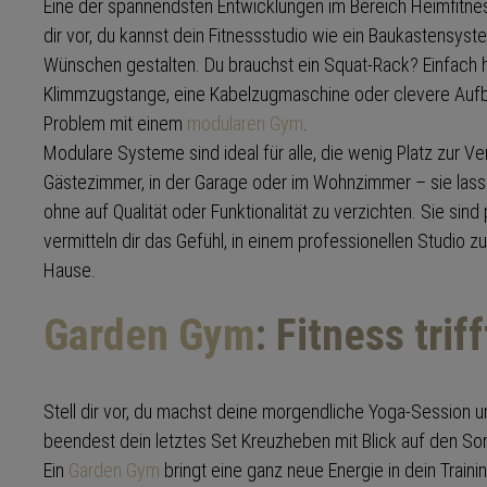
Eine der spannendsten Entwicklungen im Bereich Heimfitnes
dir vor, du kannst dein Fitnessstudio wie ein Baukastensys
Wünschen gestalten. Du brauchst ein Squat-Rack? Einfach 
Klimmzugstange, eine Kabelzugmaschine oder clevere Auf
Problem mit einem
modularen Gym
.
Modulare Systeme sind ideal für alle, die wenig Platz zur V
Gästezimmer, in der Garage oder im Wohnzimmer – sie lasse
ohne auf Qualität oder Funktionalität zu verzichten. Sie sind
vermitteln dir das Gefühl, in einem professionellen Studio zu 
Hause.
Garden Gym
: Fitness trif
Stell dir vor, du machst deine morgendliche Yoga-Session 
beendest dein letztes Set Kreuzheben mit Blick auf den So
Ein
Garden Gym
bringt eine ganz neue Energie in dein Trainin