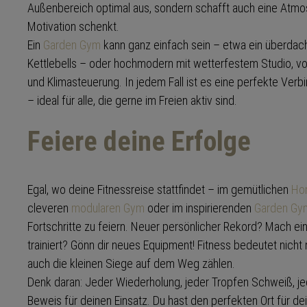
Außenbereich optimal aus, sondern schafft auch eine Atmosp
Motivation schenkt.
Ein
Garden Gym
kann ganz einfach sein – etwa ein überdach
Kettlebells – oder hochmodern mit wetterfestem Studio, vol
und Klimasteuerung. In jedem Fall ist es eine perfekte Verb
– ideal für alle, die gerne im Freien aktiv sind.
Feiere deine Erfolge
Egal, wo deine Fitnessreise stattfindet – im gemütlichen
Ho
cleveren
modularen Gym
oder im inspirierenden
Garden Gy
Fortschritte zu feiern. Neuer persönlicher Rekord? Mach e
trainiert? Gönn dir neues Equipment! Fitness bedeutet nich
auch die kleinen Siege auf dem Weg zählen.
Denk daran: Jeder Wiederholung, jeder Tropfen Schweiß, jede
Beweis für deinen Einsatz. Du hast den perfekten Ort für de