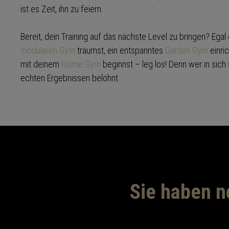
ist es Zeit, ihn zu feiern.
Bereit, dein Training auf das nächste Level zu bringen? Ega
modularen Gym
träumst, ein entspanntes
Garden Gym
einric
mit deinem
Home Gym
beginnst – leg los! Denn wer in sich s
echten Ergebnissen belohnt.
Sie haben n