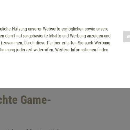
yms
ebter geworden – und das aus
liche Nutzung unserer Webseite ermöglichen sowie unsere
eg ins Fitnessstudio zu
nen damit nutzungsbasierte Inhalte und Werbung anzeigen und
A
le) zusammen. Durch diese Partner erhalten Sie auch Werbung
viert, fokussiert und frei
stimmung jederzeit widerrufen. Weitere Informationen finden
 Yogamatte bis hin zu
onalisierten Programmen – die
folgen, dein Training flexibel
n Raum feiern.
chte Game-