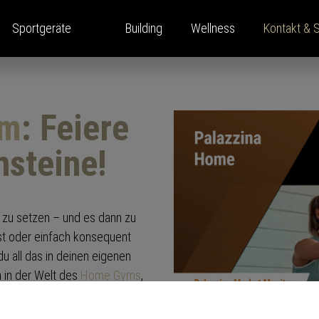
Sportgeräte
Building
Wellness
Kontakt & 
ym
: Feiere
ina Home Performance
enlösungen
ahrung
oom
Kraftgeräte
Presse
Standorte
nsteine!
ernehmen
s
Pressemitteilung
ls
t Monitor
Pressespiegel
ping
l zu setzen – und es dann zu
ine
ekte
st oder einfach konsequent
u all das in deinen eigenen
 in der Welt des
Home Gyms
,
nitten ist.