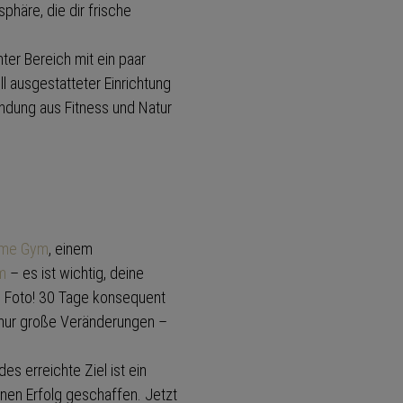
häre, die dir frische
ter Bereich mit ein paar
l ausgestatteter Einrichtung
indung aus Fitness und Natur
me Gym
, einem
m
– es ist wichtig, deine
in Foto! 30 Tage konsequent
t nur große Veränderungen –
s erreichte Ziel ist ein
inen Erfolg geschaffen. Jetzt