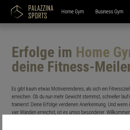
Home Gym
Business Gym
Zur Kategorie Home Gym
Zur Kategorie Business Gym
Zur Kategorie Sportgeräte
Zur Kategorie Kontakt & Service
Zur Kategorie Über uns
Erfolge im
Home G
Palazzina Home Basic
Alle Produkte
Cardiogeräte
Kontaktaufnahme
Unternehmensleitbild
Palazz
Branch
Aufbew
Newsr
Team
deine Fitness-Meile
Palazzina Smart
Kontaktanfrage
Unt
New
Palazzina Loft
Beratungstermin
Hote
Mark
Palazzina Health Center
Cam
Blog
Es gibt kaum etwas Motivierenderes, als sich ein Fitnesszie
Vere
Proj
erreichen. Ob du nun mehr Gewicht stemmst, schneller läuf
trainierst: Deine Erfolge verdienen Anerkennung. Und wenn d
vier Wänden erreichst, ist es umso besonderer. Willkommen
wo Fortschritt persönlich, bequem und ganz auf dich zugesch