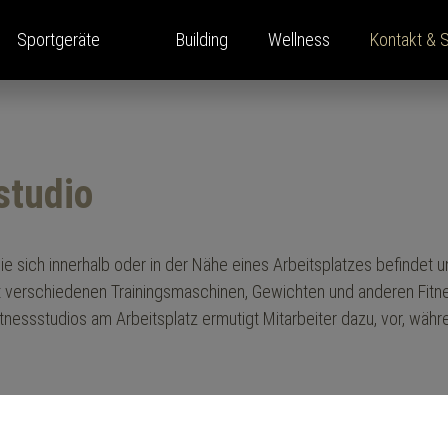
Sportgeräte
Building
Wellness
Kontakt & 
studio
ina Home Performance
enlösungen
ahrung
oom
Kraftgeräte
Presse
Standorte
ernehmen
s
Pressemitteilung
ls
t Monitor
Pressespiegel
 die sich innerhalb oder in der Nähe eines Arbeitsplatzes befindet
ping
 mit verschiedenen Trainingsmaschinen, Gewichten und anderen Fitn
ine
ekte
itnessstudios am Arbeitsplatz ermutigt Mitarbeiter dazu, vor, währ