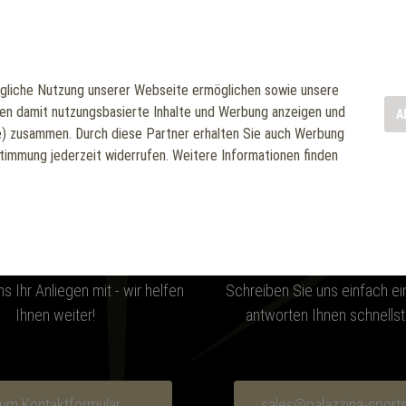
liche Nutzung unserer Webseite ermöglichen sowie unsere
nen damit nutzungsbasierte Inhalte und Werbung anzeigen und
A
och Fragen? Kontaktieren Si
le) zusammen. Durch diese Partner erhalten Sie auch Werbung
stimmung jederzeit widerrufen. Weitere Informationen finden
ntaktanfrage
Mail
ns Ihr Anliegen mit - wir helfen
Schreiben Sie uns einfach ein
Ihnen weiter!
antworten Ihnen schnellst
um Kontaktformular
sales@palazzina-sport