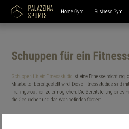
Home Gym
Business Gym
Zur Kategorie Home Gym
Zur Kategorie Business Gym
Zur Kategorie Sportgeräte
Zur Kategorie Kontakt & Service
Zur Kategorie Über uns
Schuppen für ein Fitness
Palazzina Home Basic
Alle Produkte
Cardiogeräte
Kontaktaufnahme
Unternehmensleitbild
Palazz
Branch
Aufbew
Newsr
Team
Palazzina Smart
Kontaktanfrage
Unt
New
Palazzina Loft
Beratungstermin
Hote
Mark
Schuppen für ein Fitnessstudio
ist eine Fitnesseinrichtung,
Palazzina Health Center
Cam
Blog
Mitarbeiter bereitgestellt wird. Diese Fitnessstudios sind
Vere
Proj
Trainingsroutinen zu ermöglichen. Die Bereitstellung eines F
die Gesundheit und das Wohlbefinden fördert.