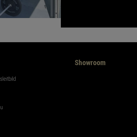
Showroom
leitbild
au