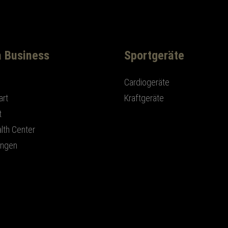
a Business
Sportgeräte
Cardiogeräte
art
Kraftgeräte
t
lth Center
ungen