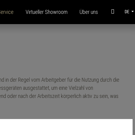
Service
Virtueller Showroom
Über uns
DE
Informationen
Stahlmodulbau
Broschüren
FAQ
 und in der Regel vom Arbeitgeber für die Nutzung durch die
Finanzierung
essgeräten ausgestattet, um eine Vielzahl von
Corporate Videos
end oder nach der Arbeitszeit körperlich aktiv zu sein, was
Glossar