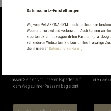
Datenschutz-Einstellungen
Wir, vom PALAZZINA GYM, möchten Ihnen die bestmög
Webseite fortlaufend verbessern. Auch können wir Ih
Sie haben n
arbeiten dafür mit ausgewählten Partnern (u. a. Goog
auf anderen Webseiten. Sie können Ihre freiwillige Zu
Sie in unserer
Datenschutzerklärung
.
Beratungstermin
Ko
Lassen Sie sich von unseren Experten auf
Teilen Sie u
dem Weg zu Ihrer Palazzina begleiten!
Jetzt Beratungstermin vereinbaren
Z