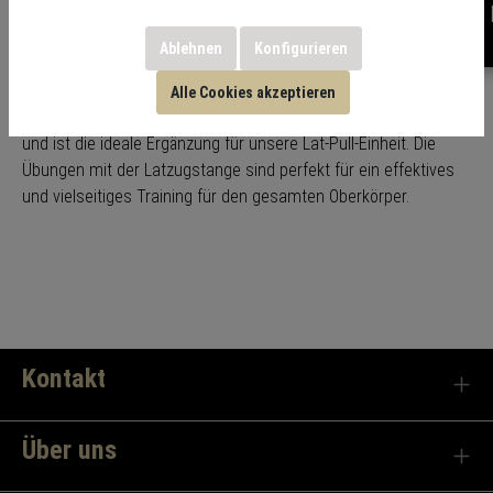
Stange - Nussbaum
Ablehnen
Konfigurieren
Alle Cookies akzeptieren
Die STIL-FIT Latzugstange besteht aus massivem Walnussholz
und ist die ideale Ergänzung für unsere Lat-Pull-Einheit. Die
Übungen mit der Latzugstange sind perfekt für ein effektives
und vielseitiges Training für den gesamten Oberkörper.
Kontakt
Über uns